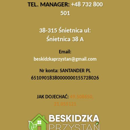
TEL. MANAGER:
+48 732 800
501
38-315 Śnietnica ul:
Śnietnica 38 A
Email:
beskidzkaprzystan@gmail.com
Nr konta:
SANTANDER PL
65109018380000000155728026
JAK DOJECHAĆ:
49.508650,
21.055121