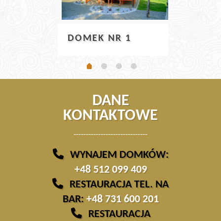
DOM
DOMEK NR 1
DANE
KONTAKTOWE
------------------------------
WYNAJEM DOMKÓW:
+48 512 099 409
RESTAURACJA TEL. NA
BAR:
+48 731 600 201
RESTAURACJA