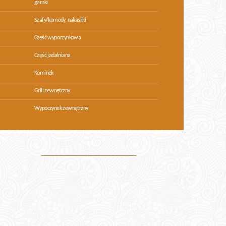
garnki
Szafy/komody, nakasliki
Część wypoczynkowa
Część jadalniana
Kominek
Grill zewnętrzny
Wypoczynek zewnętrzny