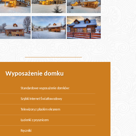
Wyposażenie domku
Standardowe wyposażenie domków:
Szybki Internet Światłowodowy
Telewizory z płaskim ekranem
Łazienki z prysznicem
Ręczniki