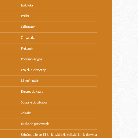
Lodówka
Pralka
Odkurzacz
Zmywarka
Piekarnik
Płyta indukcyjna
Czajnik elektryczny
Mikrofalówka
Ekspres do kawy
Suszarki do włosów
Żelazko
Deska do prasowania
Sztućce, talerze, filiżanki, szklanki, kieliszki, lamki do wina,