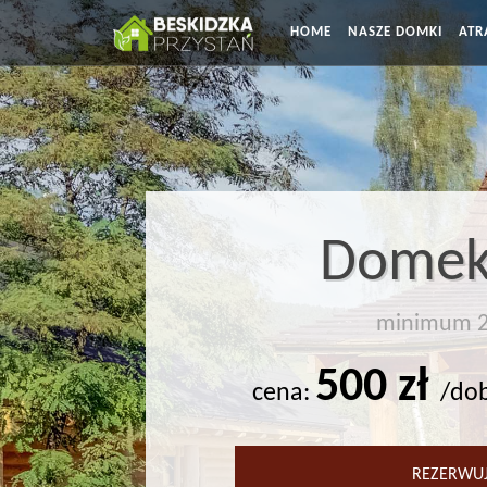
HOME
NASZE DOMKI
ATR
Domek
minimum 2
500 zł
cena:
/do
REZERWUJ