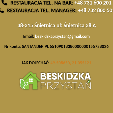
RESTAURACJA TEL. NA BAR:
+48 731 600 201
RESTAURACJA TEL. MANAGER:
+48 732 800 50
38-315 Śnietnica ul: Śnietnica 38 A
Email:
beskidzkaprzystan@gmail.com
Nr konta:
SANTANDER PL 65109018380000000155728026
JAK DOJECHAĆ:
49.508650, 21.055121