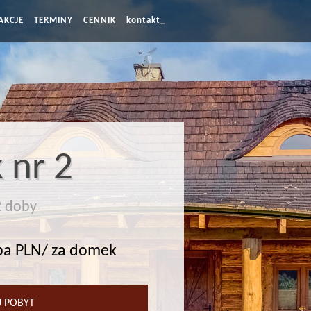
AKCJE
TERMINY
CENNIK
kontakt_
 nr 2
 doby
ba PLN/ za domek
 POBYT