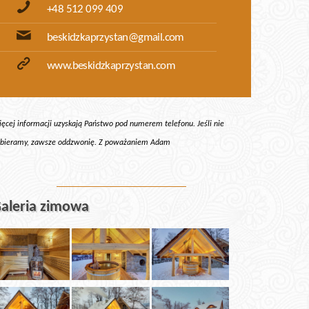
+48 512 099 409
beskidzkaprzystan@gmail.com
www.beskidzkaprzystan.com
ęcej informacji uzyskają Państwo pod numerem telefonu. Jeśli nie
bieramy, zawsze oddzwonię. Z poważaniem Adam
aleria zimowa