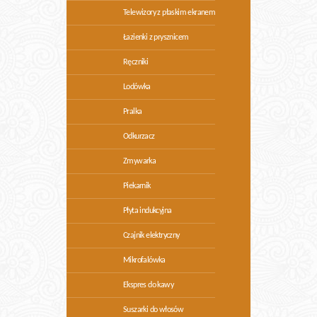
Telewizory z płaskim ekranem
Łazienki z prysznicem
Ręczniki
Lodówka
Pralka
Odkurzacz
Zmywarka
Piekarnik
Płyta indukcyjna
Czajnik elektryczny
Mikrofalówka
Ekspres do kawy
Suszarki do włosów