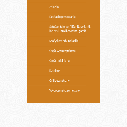
Żelazko
Deska do prasowania
Sztućce, talerze, filiżanki, szklanki,
kieliszki, lamki do wina, garnki
Szafy/komody, nakasliki
Część wypoczynkowa
Część jadalniana
Kominek
Grill zewnętrzny
Wypoczynek zewnętrzny