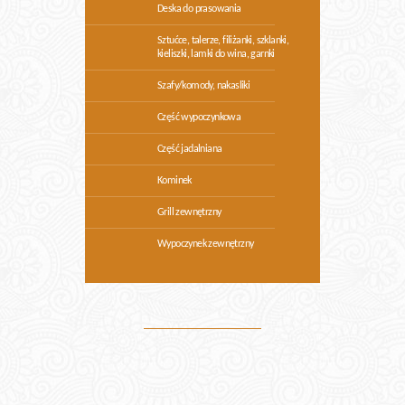
Deska do prasowania
Sztućce, talerze, filiżanki, szklanki,
kieliszki, lamki do wina, garnki
Szafy/komody, nakasliki
Część wypoczynkowa
Część jadalniana
Kominek
Grill zewnętrzny
Wypoczynek zewnętrzny