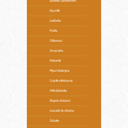
Łazienki z prysznicem
Ręczniki
Lodówka
Pralka
Odkurzacz
Zmywarka
Piekarnik
Płyta indukcyjna
Czajnik elektryczny
Mikrofalówka
Ekspres do kawy
Suszarki do włosów
Żelazko