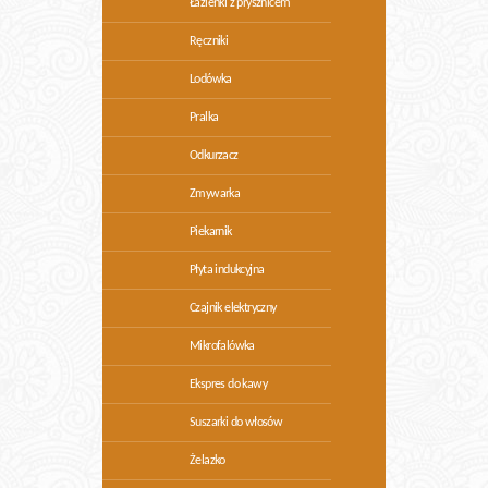
Łazienki z prysznicem
Ręczniki
Lodówka
Pralka
Odkurzacz
Zmywarka
Piekarnik
Płyta indukcyjna
Czajnik elektryczny
Mikrofalówka
Ekspres do kawy
Suszarki do włosów
Żelazko