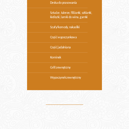
Deska do prasowania
Sztućce, talerze, filiżanki, szklanki,
kieliszki, lamki do wina, garnki
Szafy/komody, nakasliki
Część wypoczynkowa
Część jadalniana
Kominek
Grill zewnętrzny
Wypoczynek zewnętrzny