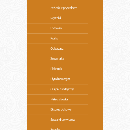
Łazienki z prysznicem
Ręczniki
Lodówka
Pralka
Odkurzacz
Zmywarka
Piekarnik
Płyta indukcyjna
Czajnik elektryczny
Mikrofalówka
Ekspres do kawy
Suszarki do włosów