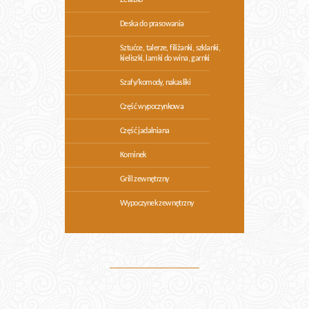
Żelazko
Deska do prasowania
Sztućce, talerze, filiżanki, szklanki,
kieliszki, lamki do wina, garnki
Szafy/komody, nakasliki
Część wypoczynkowa
Część jadalniana
Kominek
Grill zewnętrzny
Wypoczynek zewnętrzny