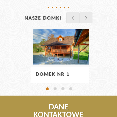
NASZE DOMKI
DOM
DOMEK NR 1
DANE
KONTAKTOWE